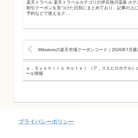
楽天トラベル 楽天トラベルカテゴリの伊豆熱川温泉 ホ
割引クーポンを見つけた日別にまとめており、記事の上
予約などで使えるク...
Mikistoreの楽天市場クーポンコード｜2026年7
ａ．Ｓｕｅｈｉｒｏ Ｈｏｔｅｌ （ア．スエヒロホテル）
ール情報
プライバシーポリシー