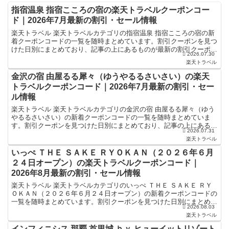
指宿温泉 指宿こころの宿の楽天トラベルクーポンコー
ド｜2026年7月最新の割引・セール情報
楽天トラベル 楽天トラベルカテゴリの指宿温泉 指宿こころの宿の新
着クーポンコードの一覧を随時まとめています。割引クーポンを見つ
けた日別にまとめており、記事の上にあるものが最新の割引クーポン
2026.07.30
になります。ホテル・旅館宿泊の予約などで使えるクーポ...
楽天トラベル
金沢の宿 由屋るる犀々（ゆうやるるさいさい）の楽天
トラベルクーポンコード｜2026年7月最新の割引・セー
ル情報
楽天トラベル 楽天トラベルカテゴリの金沢の宿 由屋るる犀々（ゆう
やるるさいさい）の新着クーポンコードの一覧を随時まとめていま
す。割引クーポンを見つけた日別にまとめており、記事の上にあるも
2026.07.31
のが最新の割引クーポンになります。ホテル・旅館宿泊の予...
楽天トラベル
いっぺ ＴＨＥ ＳＡＫＥ ＲＹＯＫＡＮ（２０２６年６月
２４日オープン）の楽天トラベルクーポンコード｜
2026年8月最新の割引・セール情報
楽天トラベル 楽天トラベルカテゴリのいっぺ ＴＨＥ ＳＡＫＥ ＲＹ
ＯＫＡＮ（２０２６年６月２４日オープン）の新着クーポンコードの
一覧を随時まとめています。割引クーポンを見つけた日別にまとめて
2026.08.03
おり、記事の上にあるものが最新の割引クーポンになり...
楽天トラベル
インフィニシス 那覇 首里城 ｂｙ ヒューイットリゾート