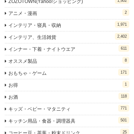
1,502
ZOZOTOWN(Yahoo!ショッピング)
2
アニメ・漫画
1,971
インテリア・寝具・収納
2,402
インテリア、生活雑貨
611
インナー・下着・ナイトウエア
8
オススメ製品
171
おもちゃ・ゲーム
1
お得
118
お酒
771
キッズ・ベビー・マタニティ
501
キッチン用品・食器・調理器具
25
コーヒー豆・茶葉・粉末ドリンク