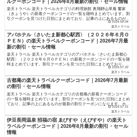
ルクーポンコード｜2026年8月最新の割引・セール情報
楽天トラベル 楽天トラベルカテゴリの料理旅館 奥飛騨山草庵 饗家
（きょうや）の新着クーポンコードの一覧を随時まとめています。割
引クーポンを見つけた日別にまとめており、記事の上にあるものが最
2026.08.08
新の割引クーポンになります。ホテル・旅館宿泊の予約な...
楽天トラベル
アパホテル〈さいたま新都心駅西〉（２０２６年６月Ｏ
ＰＥＮ）の楽天トラベルクーポンコード｜2026年7月最
新の割引・セール情報
楽天トラベル 楽天トラベルカテゴリのアパホテル〈さいたま新都心
駅西〉（２０２６年６月ＯＰＥＮ）の新着クーポンコードの一覧を随
時まとめています。割引クーポンを見つけた日別にまとめており、記
2026.07.30
事の上にあるものが最新の割引クーポンになります。ホテル...
楽天トラベル
古都庵の楽天トラベルクーポンコード｜2026年7月最新
の割引・セール情報
楽天トラベル 楽天トラベルカテゴリの古都庵の新着クーポンコード
の一覧を随時まとめています。割引クーポンを見つけた日別にまとめ
ており、記事の上にあるものが最新の割引クーポンになります。ホテ
2026.07.31
ル・旅館宿泊の予約などで使えるクーポンやセール・キャン...
楽天トラベル
伊豆長岡温泉 招福の宿 ゑびすや（えびすや）の楽天ト
ラベルクーポンコード｜2026年8月最新の割引・セール
情報