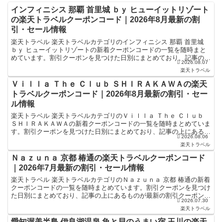
インフィニシス 那覇 首里城 ｂｙ ヒューイットリゾート
の楽天トラベルクーポンコード｜2026年8月最新の割
引・セール情報
楽天トラベル 楽天トラベルカテゴリのインフィニシス 那覇 首里城
ｂｙ ヒューイットリゾートの新着クーポンコードの一覧を随時まと
めています。割引クーポンを見つけた日別にまとめており、記事の上
2026.08.07
にあるものが最新の割引クーポンになります。ホテル・...
楽天トラベル
Ｖｉｌｌａ Ｔｈｅ Ｃｌｕｂ ＳＨＩＲＡＫＡＷＡの楽天
トラベルクーポンコード｜2026年8月最新の割引・セー
ル情報
楽天トラベル 楽天トラベルカテゴリのＶｉｌｌａ Ｔｈｅ Ｃｌｕｂ
ＳＨＩＲＡＫＡＷＡの新着クーポンコードの一覧を随時まとめていま
す。割引クーポンを見つけた日別にまとめており、記事の上にあるも
2026.08.06
のが最新の割引クーポンになります。ホテル・旅館宿泊...
楽天トラベル
Ｎａｚｕｎａ 京都 椿通の楽天トラベルクーポンコード
｜2026年7月最新の割引・セール情報
楽天トラベル 楽天トラベルカテゴリのＮａｚｕｎａ 京都 椿通の新着
クーポンコードの一覧を随時まとめています。割引クーポンを見つけ
た日別にまとめており、記事の上にあるものが最新の割引クーポンに
2026.07.30
なります。ホテル・旅館宿泊の予約などで使えるクーポ...
楽天トラベル
愛知渥美半島 伊良湖温泉 魚と貝のうまい宿 玉川の楽天