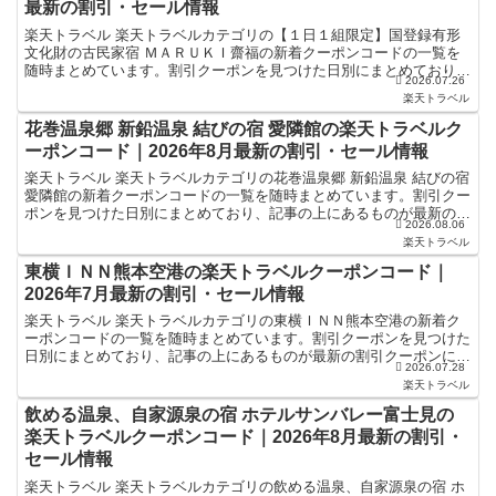
最新の割引・セール情報
楽天トラベル 楽天トラベルカテゴリの【１日１組限定】国登録有形
文化財の古民家宿 ＭＡＲＵＫＩ齋福の新着クーポンコードの一覧を
随時まとめています。割引クーポンを見つけた日別にまとめており、
2026.07.26
記事の上にあるものが最新の割引クーポンになります。ホテ...
楽天トラベル
花巻温泉郷 新鉛温泉 結びの宿 愛隣館の楽天トラベルク
ーポンコード｜2026年8月最新の割引・セール情報
楽天トラベル 楽天トラベルカテゴリの花巻温泉郷 新鉛温泉 結びの宿
愛隣館の新着クーポンコードの一覧を随時まとめています。割引クー
ポンを見つけた日別にまとめており、記事の上にあるものが最新の割
2026.08.06
引クーポンになります。ホテル・旅館宿泊の予約など...
楽天トラベル
東横ＩＮＮ熊本空港の楽天トラベルクーポンコード｜
2026年7月最新の割引・セール情報
楽天トラベル 楽天トラベルカテゴリの東横ＩＮＮ熊本空港の新着ク
ーポンコードの一覧を随時まとめています。割引クーポンを見つけた
日別にまとめており、記事の上にあるものが最新の割引クーポンにな
2026.07.28
ります。ホテル・旅館宿泊の予約などで使えるクーポンやセ...
楽天トラベル
飲める温泉、自家源泉の宿 ホテルサンバレー富士見の
楽天トラベルクーポンコード｜2026年8月最新の割引・
セール情報
楽天トラベル 楽天トラベルカテゴリの飲める温泉、自家源泉の宿 ホ