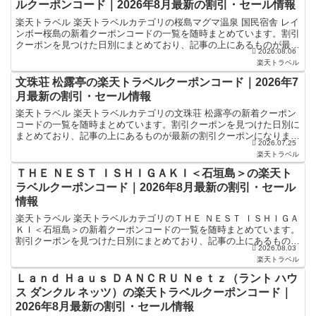
ルクーポンコード｜2026年8月最新の割引・セール情報
楽天トラベル 楽天トラベルカテゴリの桜島マグマ温泉 国民宿舎 レイ
ンボー桜島の新着クーポンコードの一覧を随時まとめています。割引
クーポンを見つけた日別にまとめており、記事の上にあるものが最新
2026.08.06
の割引クーポンになります。ホテル・旅館宿泊の予約な...
楽天トラベル
文珠荘 松露亭の楽天トラベルクーポンコード｜2026年7
月最新の割引・セール情報
楽天トラベル 楽天トラベルカテゴリの文珠荘 松露亭の新着クーポン
コードの一覧を随時まとめています。割引クーポンを見つけた日別に
まとめており、記事の上にあるものが最新の割引クーポンになりま
2026.07.25
す。ホテル・旅館宿泊の予約などで使えるクーポンやセール...
楽天トラベル
ＴＨＥ ＮＥＳＴ ＩＳＨＩＧＡＫＩ＜石垣島＞の楽天ト
ラベルクーポンコード｜2026年8月最新の割引・セール
情報
楽天トラベル 楽天トラベルカテゴリのＴＨＥ ＮＥＳＴ ＩＳＨＩＧＡ
ＫＩ＜石垣島＞の新着クーポンコードの一覧を随時まとめています。
割引クーポンを見つけた日別にまとめており、記事の上にあるものが
2026.08.03
最新の割引クーポンになります。ホテル・旅館宿泊の予...
楽天トラベル
Ｌａｎｄ Ｈａｕｓ ＤＡＮＣＲＵ Ｎｅｔｚ（ラント ハウ
ス ダンクル ネッツ）の楽天トラベルクーポンコード｜
2026年8月最新の割引・セール情報