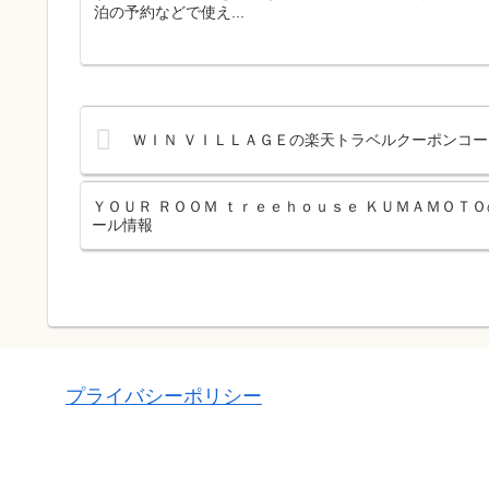
泊の予約などで使え...
ＷＩＮ ＶＩＬＬＡＧＥの楽天トラベルクーポンコー
ＹＯＵＲ ＲＯＯＭ ｔｒｅｅｈｏｕｓｅ ＫＵＭＡＭＯＴＯ
ール情報
プライバシーポリシー