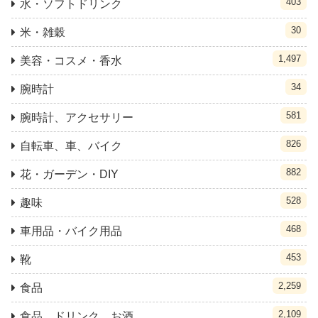
403
水・ソフトドリンク
30
米・雑穀
1,497
美容・コスメ・香水
34
腕時計
581
腕時計、アクセサリー
826
自転車、車、バイク
882
花・ガーデン・DIY
528
趣味
468
車用品・バイク用品
453
靴
2,259
食品
2,109
食品、ドリンク、お酒