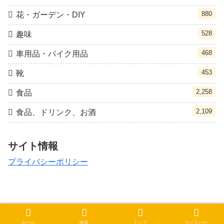
880
花・ガーデン・DIY
528
趣味
468
車用品・バイク用品
453
靴
2,258
食品
2,109
食品、ドリンク、お酒
サイト情報
プライバシーポリシー
© 2021 クポ速.
ホーム
検索
トップ
サイドバー