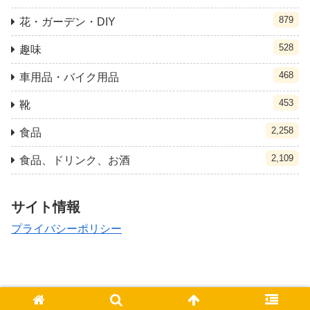
879
花・ガーデン・DIY
528
趣味
468
車用品・バイク用品
453
靴
2,258
食品
2,109
食品、ドリンク、お酒
サイト情報
プライバシーポリシー
© 2021 クポ速.