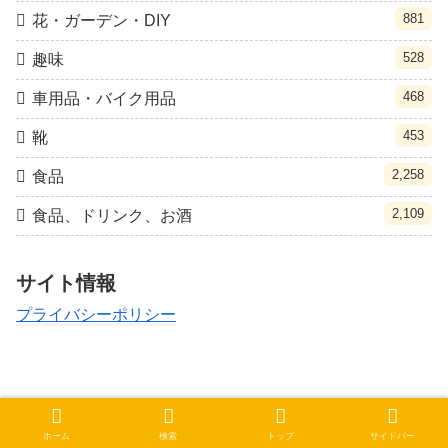
881
花・ガーデン・DIY
528
趣味
468
車用品・バイク用品
453
靴
2,258
食品
2,109
食品、ドリンク、お酒
サイト情報
プライバシーポリシー
© 2021 クポ速.
ホーム
検索
トップ
サイドバー