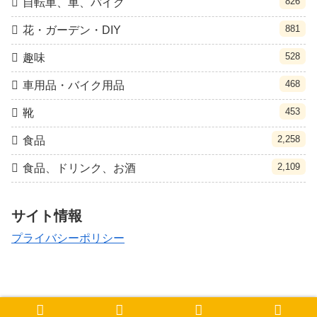
826
自転車、車、バイク
881
花・ガーデン・DIY
528
趣味
468
車用品・バイク用品
453
靴
2,258
食品
2,109
食品、ドリンク、お酒
サイト情報
プライバシーポリシー
© 2021 クポ速.