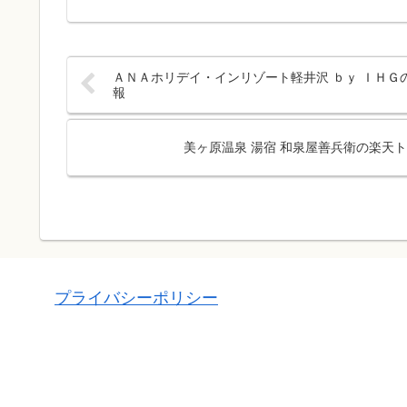
ＡＮＡホリデイ・インリゾート軽井沢 ｂｙ ＩＨＧ
報
美ヶ原温泉 湯宿 和泉屋善兵衛の楽天
プライバシーポリシー